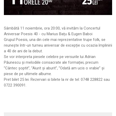
Sâmbătă 11 noiembrie, ora 20:00, vă invităm la Concertul
Aniversar Poesis 40 - cu Marius Bațu & Eugen Baboi
Grupul Poesis, una din cele mai reprezentative trupe folk, se
reunește într-un turneu aniversar de excepție cu ocazia împlinirii
a 40 de ani de la debut.
Se vor interpreta piesele celebre pe versurile lui Adrian
Păunescu și melodiile consacrate ale formației, precum
”Cântec șoptit”, ”Aiurit și aburit”, ”Odată am ucis o vrabie” și
piese de pe ultimele albume.
Pret bilet 25 lei. Rezervari si bilete la nr de tel: 0748 228822 sau
0722 390091.