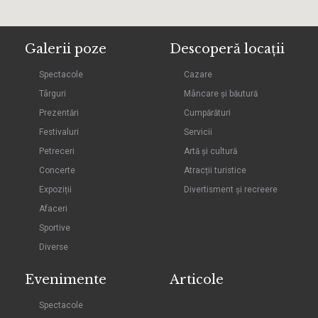
Galerii poze
Descoperă locații
Spectacole
Cazare
Târguri
Mâncare și băutură
Prezentări
Cumpărături
Festivaluri
Servicii
Petreceri
Artă și cultură
Concerte
Atracții turistice
Expoziții
Divertisment și recreere
Afaceri
Sportive
Diverse
Evenimente
Articole
Spectacole