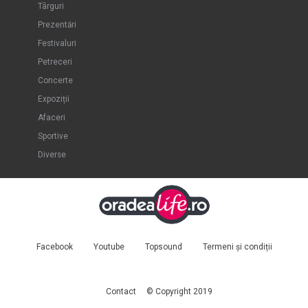
Târguri
Prezentări
Festivaluri
Petreceri
Concerte
Expoziții
Afaceri
Sportive
Diverse
Facebook
Youtube
Topsound
Termeni și condiții
Contact
© Copyright 2019