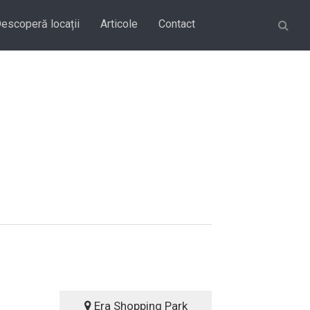
Căutare
escoperă locații
Articole
Contact
Era Shopping Park