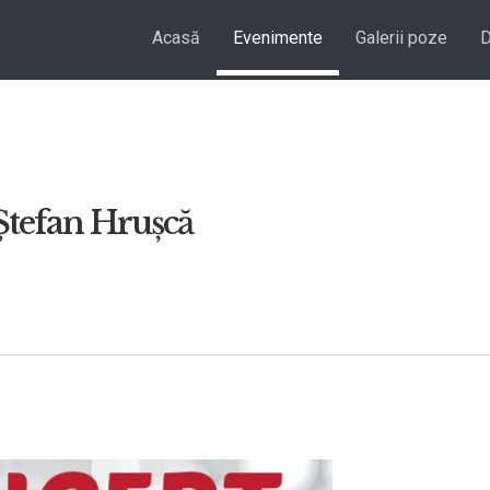
Acasă
Evenimente
Galerii poze
D
Ștefan Hrușcă