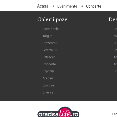
Acasă
Evenimente
Concerte
Galerii poze
Des
Spectacole
C
Târguri
Mâ
Prezentări
Cu
Festivaluri
Se
Petreceri
Ar
Concerte
At
Expoziții
Di
Afaceri
Sportive
Diverse
Fa