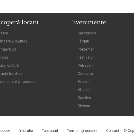
coperă locații
Evenimente
azare
Spectacole
ncare și băutură
Târguri
mpărături
Prezentări
rvicii
Festivaluri
tă și cultură
Petreceri
racții turistice
Concerte
vertisment și recreere
Expoziții
Afaceri
Sportive
Diverse
cebook
Youtube
Topsound
Termeni și condiții
Contact
© Cop