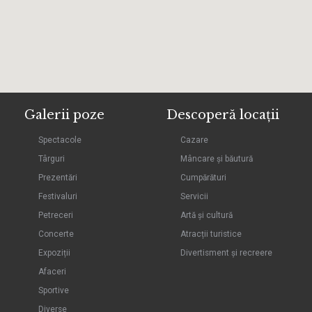
Galerii poze
Descoperă locații
Spectacole
Cazare
Târguri
Mâncare și băutură
Prezentări
Cumpărături
Festivaluri
Servicii
Petreceri
Artă și cultură
Concerte
Atracții turistice
Expoziții
Divertisment și recreere
Afaceri
Sportive
Diverse