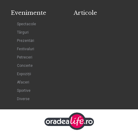
Evenimente
Articole
Spectacole
Târguri
Prezentări
Festivaluri
Petreceri
Concerte
Expoziții
Afaceri
Sportive
Diverse