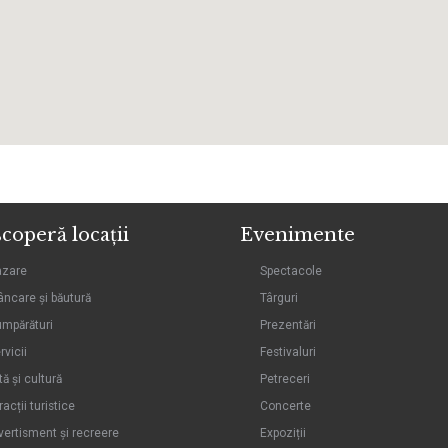
coperă locații
Evenimente
azare
Spectacole
ncare și băutură
Târguri
mpărături
Prezentări
rvicii
Festivaluri
tă și cultură
Petreceri
racții turistice
Concerte
vertisment și recreere
Expoziții