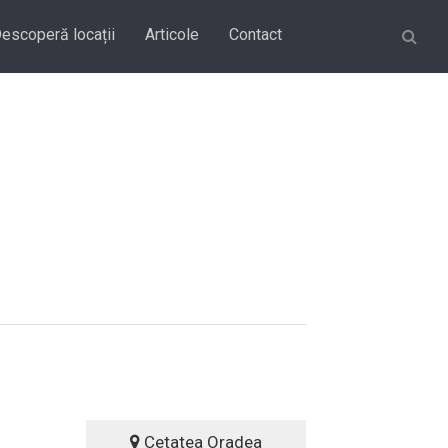
Căutare
escoperă locații
Articole
Contact
Cetatea Oradea