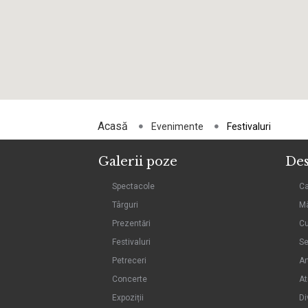
Acasă
Evenimente
Festivaluri
Galerii poze
Des
Spectacole
C
Târguri
Mâ
Prezentări
Cu
Festivaluri
Se
Petreceri
Ar
Concerte
At
Expoziții
Di