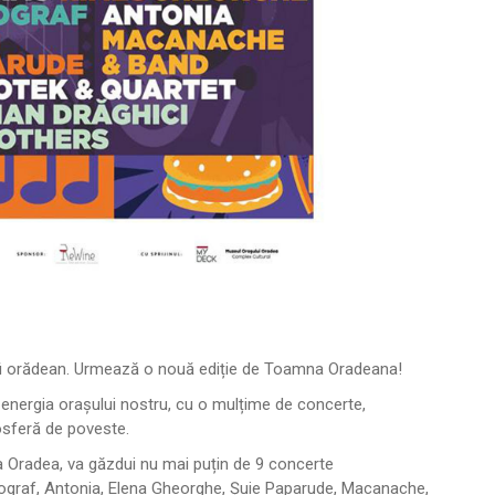
 a fi orădean. Urmează o nouă ediție de Toamna Oradeana!
energia orașului nostru, cu o mulțime de concerte,
sferă de poveste.
tea Oradea, va găzdui nu mai puțin de 9 concerte
olograf, Antonia, Elena Gheorghe, Șuie Paparude, Macanache,