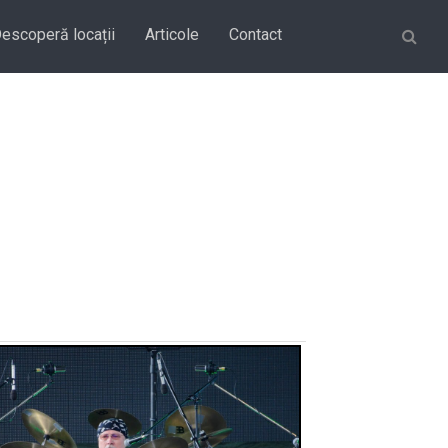
Căutare
escoperă locații
Articole
Contact