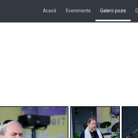
Acasă
Evenimente
Galerii poze
D