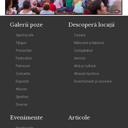
Galerii poze
Descoperă locații
Spectacole
Cazare
Târguri
Mâncare și băutură
Prezentări
Cumpărături
Festivaluri
Servicii
Petreceri
Artă și cultură
Concerte
Atracții turistice
Expoziții
Divertisment și recreere
Afaceri
Sportive
Diverse
Evenimente
Articole