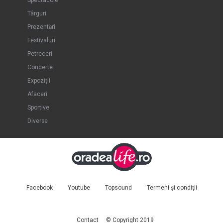
Spectacole
Târguri
Prezentări
Festivaluri
Petreceri
Concerte
Expoziții
Afaceri
Sportive
Diverse
Facebook
Youtube
Topsound
Termeni și condiții
Contact
© Copyright 2019