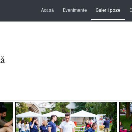
Acasă
Evenimente
Galerii poze
D
lă