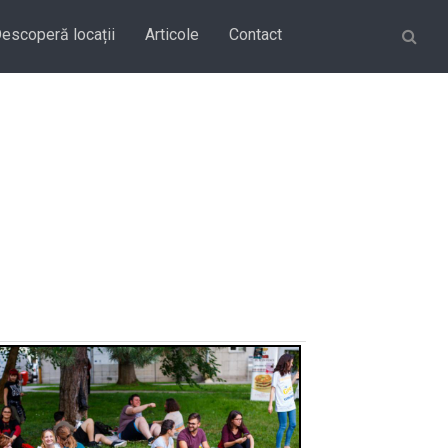
Căutare
escoperă locații
Articole
Contact