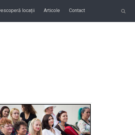
Căutare
escoperă locații
Articole
Contact