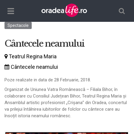
Căutare
TPL_ORADEALIFE_TOGGLE_NAVIGATION
Spectacole
Cântecele neamului
Teatrul Regina Maria
Cântecele neamului
Poze realizate in data de 28 Februarie, 2018.
Organizat de Uniunea Vatra Românească – Filiala Bihor, în
colaborare cu Consiliul Județean Bihor, Teatrul Regina Maria și
Ansamblul artistic profesionist „Crișana” din Oradea, concertul
va prilejui întâlnirea iubitorilor de folclor cu cântece care au
însoțit istoria neamului românesc.