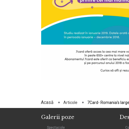
Acasă
Articole
7Card- Romania's larg
Galerii poze
Des
Spectacole
C