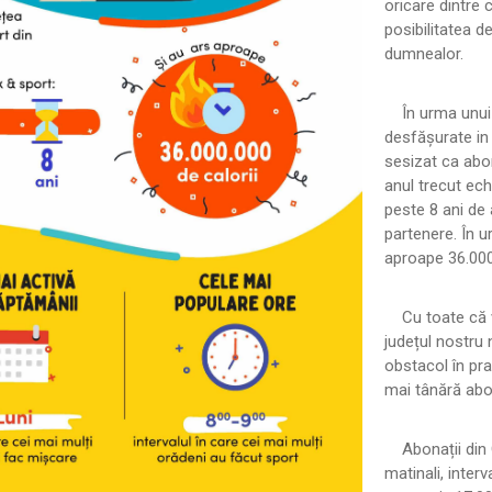
oricare dintre 
posibilitatea d
dumnealor.
În urma unui s
desfășurate in 
sesizat ca abona
anul trecut ech
peste 8 ani de 
partenere. În 
aproape 36.000.
Cu toate că vâ
județul nostru 
obstacol în pra
mai tânără abon
Abonații din Or
matinali, inter