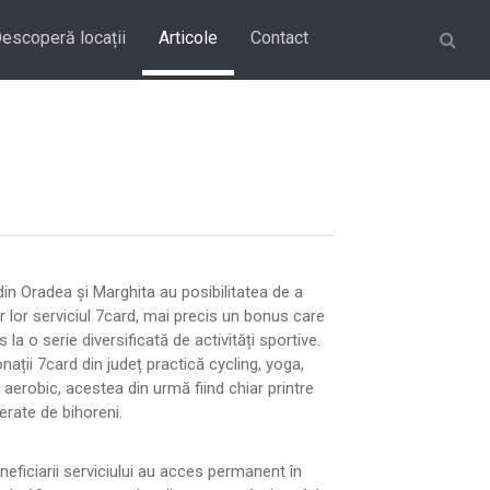
Căutare
escoperă locații
Articole
Contact
n Oradea și Marghita au posibilitatea de a
or lor serviciul 7card, mai precis un bonus care
 la o serie diversificată de activități sportive.
onații 7card din județ practică cycling, yoga,
s, aerobic, acestea din urmă fiind chiar printre
ferate de bihoreni.
ficiarii serviciului au acces permanent în