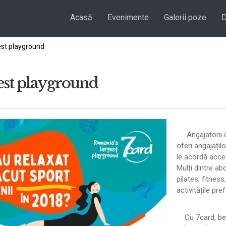
Acasă
Evenimente
Galerii poze
D
est playground
est playground
Angajatorii di
oferi angajațil
le acordă acces
Mulți dintre ab
pilates, fitnes
activitățile pre
Cu 7card, bene