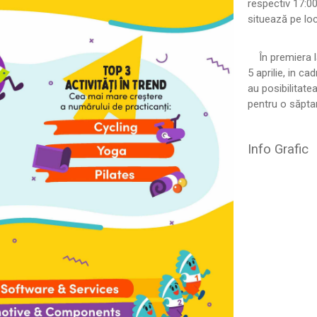
respectiv 17:0
situează pe loc
În premiera la
5 aprilie, in ca
au posibilitate
pentru o săpt
Info Grafic