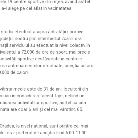
cele 19 centre sportive din rețea, având astfel
e a-l alege pe cel aflat în vecinatatea
tudiu efectuat asupra activității sportive
județul nostru prin intermediul 7card, s-a
ții serviciului au efectuat la nivel colectiv în
ivalentul a 72.000 de ore de sport, mai precis
activități sportive desfășurate in centrele
urma antrenamentelor efectuate, aceștia au ars
000 de calorii.
rsta medie este de 31 de ani, locuitorii din
nu iau în considerare acest fapt, nefiind un
cticarea activităților sportive, astfel că cea
ata are doar 6 ani și cel mai vârstinc 65.
adea, la nivel național, sunt printre cei mai
valul orar preferat de aceștia fiind 6:00-11:00