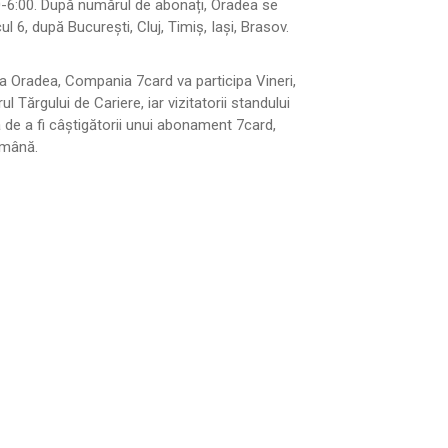
0-6:00. După numărul de abonați, Oradea se
ul 6, după București, Cluj, Timiș, Iași, Brasov.
 Oradea, Compania 7card va participa Vineri,
drul Tărgului de Cariere, iar vizitatorii standului
a de a fi câștigătorii unui abonament 7card,
amână.