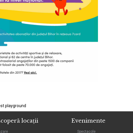
est playground
coperă locații
Evenimente
azare
Spectacole