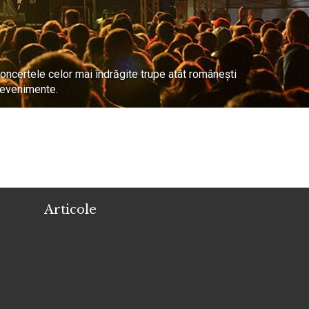
oncertele celor mai îndrăgite trupe atât româneşti
r evenimente.
Articole