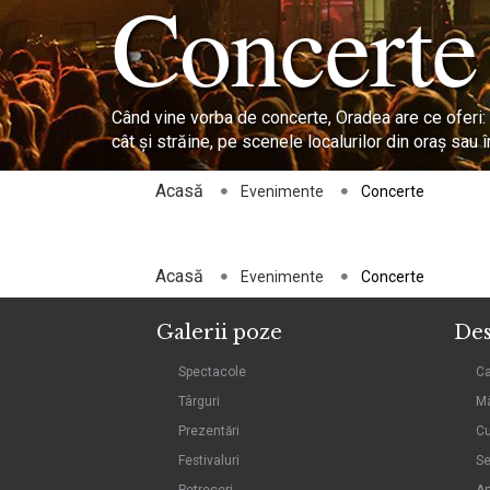
Concerte
Când vine vorba de concerte, Oradea are ce oferi: 
cât şi străine, pe scenele localurilor din oraş sau î
Acasă
Evenimente
Concerte
Acasă
Evenimente
Concerte
Galerii poze
Des
Spectacole
C
Târguri
Mâ
Prezentări
Cu
Festivaluri
Se