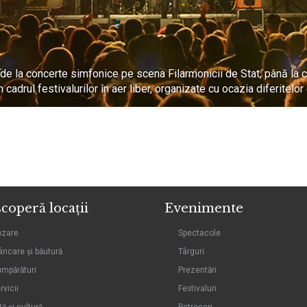
de la concerte simfonice pe scena Filarmonicii de Stat, până la c
n cadrul festivalurilor în aer liber, organizate cu ocazia diferitelo
coperă locații
Evenimente
azare
Spectacole
ncare și băutură
Târguri
mpărături
Prezentări
rvicii
Festivaluri