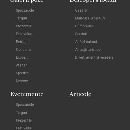
Spectacole
Cazare
Târguri
Mâncare și băutură
Prezentări
Cumpărături
Festivaluri
Servicii
Petreceri
Artă și cultură
Concerte
Atracții turistice
Expoziții
Divertisment și recreere
Afaceri
Sportive
Diverse
Evenimente
Articole
Spectacole
Târguri
Prezentări
Festivaluri