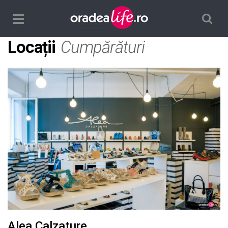
Căutare
TPL_ORADEALIFE_TOGGLE_NAVIGATION
Locații
Cumpărături
Alea Calzature