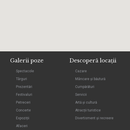
Galerii poze
Descoperă locații
Spectacole
Cazare
Târguri
Mâncare și băutură
Prezentări
Cumpărături
Festivaluri
Servicii
Petreceri
Artă și cultură
Concerte
Atracții turistice
Expoziții
Divertisment și recreere
Afaceri