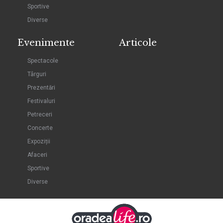
Sportive
Diverse
Evenimente
Articole
Spectacole
Târguri
Prezentări
Festivaluri
Petreceri
Concerte
Expoziții
Afaceri
Sportive
Diverse