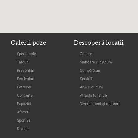
Galerii poze
Descoperă locații
Spectacole
Cazare
Târguri
Mâncare și băutură
Prezentări
Cumpărături
Festivaluri
Servicii
Petreceri
Artă și cultură
Concerte
Atracții turistice
Expoziții
Divertisment și recreere
Afaceri
Sportive
Diverse