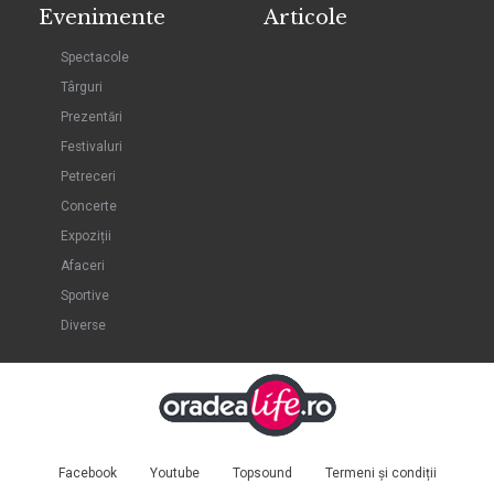
Evenimente
Articole
Spectacole
Târguri
Prezentări
Festivaluri
Petreceri
Concerte
Expoziții
Afaceri
Sportive
Diverse
Facebook
Youtube
Topsound
Termeni și condiții