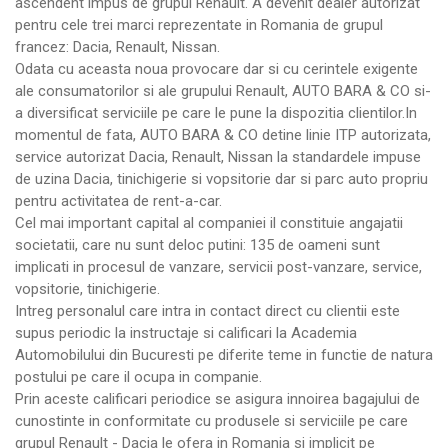
ascendent impus de grupul Renault. A devenit dealer autorizat
pentru cele trei marci reprezentate in Romania de grupul
francez: Dacia, Renault, Nissan.
Odata cu aceasta noua provocare dar si cu cerintele exigente
ale consumatorilor si ale grupului Renault, AUTO BARA & CO si-
a diversificat serviciile pe care le pune la dispozitia clientilor.In
momentul de fata, AUTO BARA & CO detine linie ITP autorizata,
service autorizat Dacia, Renault, Nissan la standardele impuse
de uzina Dacia, tinichigerie si vopsitorie dar si parc auto propriu
pentru activitatea de rent-a-car.
Cel mai important capital al companiei il constituie angajatii
societatii, care nu sunt deloc putini: 135 de oameni sunt
implicati in procesul de vanzare, servicii post-vanzare, service,
vopsitorie, tinichigerie.
Intreg personalul care intra in contact direct cu clientii este
supus periodic la instructaje si calificari la Academia
Automobilului din Bucuresti pe diferite teme in functie de natura
postului pe care il ocupa in companie.
Prin aceste calificari periodice se asigura innoirea bagajului de
cunostinte in conformitate cu produsele si serviciile pe care
grupul Renault - Dacia le ofera in Romania si implicit pe