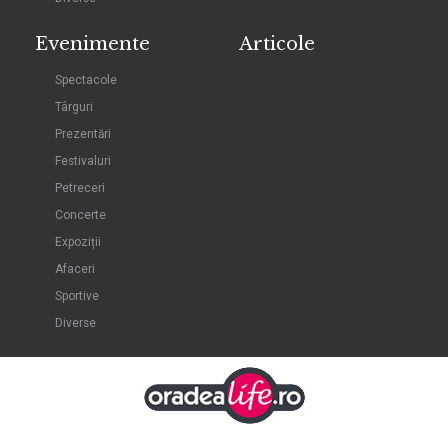
Evenimente
Articole
Spectacole
Târguri
Prezentări
Festivaluri
Petreceri
Concerte
Expoziții
Afaceri
Sportive
Diverse