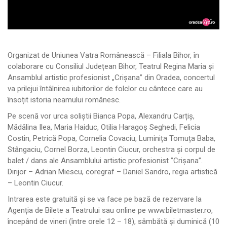
Organizat de Uniunea Vatra Românească – Filiala Bihor, în
colaborare cu Consiliul Județean Bihor, Teatrul Regina Maria și
Ansamblul artistic profesionist „Crișana” din Oradea, concertul
va prilejui întâlnirea iubitorilor de folclor cu cântece care au
însoțit istoria neamului românesc.
Pe scenă vor urca soliștii Bianca Popa, Alexandru Carțiș,
Mădălina Ilea, Maria Haiduc, Otilia Haragoș Seghedi, Felicia
Costin, Petrică Popa, Cornelia Covaciu, Luminița Tomuța Baba,
Stângaciu, Cornel Borza, Leontin Ciucur, orchestra și corpul de
balet / dans ale Ansamblului artistic profesionist ”Crișana”.
Dirijor – Adrian Miescu, coregraf – Daniel Sandro, regia artistică
– Leontin Ciucur.
Intrarea este gratuită și se va face pe bază de rezervare la
Agenția de Bilete a Teatrului sau online pe www.biletmaster.ro,
începând de vineri (între orele 12 – 18), sâmbătă și duminică (10