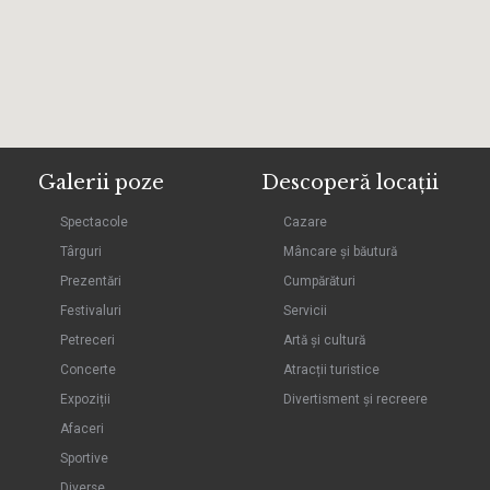
Galerii poze
Descoperă locații
Spectacole
Cazare
Târguri
Mâncare și băutură
Prezentări
Cumpărături
Festivaluri
Servicii
Petreceri
Artă și cultură
Concerte
Atracții turistice
Expoziții
Divertisment și recreere
Afaceri
Sportive
Diverse