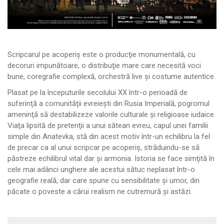
Scripcarul pe acoperiş este o producţie monumentală, cu
decoruri impunătoare, o distribuţie mare care necesită voci
bune, coregrafie complexă, orchestră live şi costume autentice.
Plasat pe la începuturile secolului XX într-o perioadă de
suferinţă a comunităţii evreieşti din Rusia Imperială, pogromul
ameninţă să destabilizeze valorile culturale şi religioase iudaice.
Viaţa lipsită de pretenţii a unui sătean evreu, capul unei familii
simple din Anatevka, stă din acest motiv într-un echilibru la fel
de precar ca al unui scripcar pe acoperiş, străduindu-se să
păstreze echilibrul vital dar şi armonia. Istoria se face simţită în
cele mai adânci unghere ale acestui sătuc neplasat într-o
geografie reală, dar care spune cu sensibilitate şi umor, din
păcate o poveste a cărui realism ne cutremură şi astăzi.