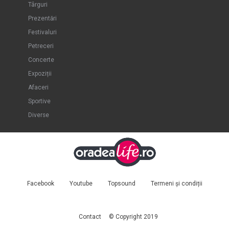
Târguri
Prezentări
Festivaluri
Petreceri
Concerte
Expoziții
Afaceri
Sportive
Diverse
Facebook
Youtube
Topsound
Termeni și condiții
Contact
© Copyright 2019