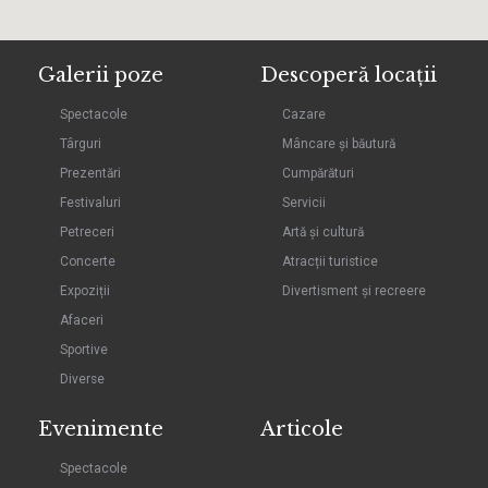
Galerii poze
Descoperă locații
Spectacole
Cazare
Târguri
Mâncare și băutură
Prezentări
Cumpărături
Festivaluri
Servicii
Petreceri
Artă și cultură
Concerte
Atracții turistice
Expoziții
Divertisment și recreere
Afaceri
Sportive
Diverse
Evenimente
Articole
Spectacole