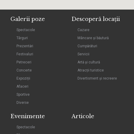
Galerii poze
Descoperă locații
Spectacole
Cazare
Târguri
Mâncare și băutură
Prezentări
Cumpărături
Festivaluri
Servicii
Petreceri
Artă și cultură
Concerte
Atracții turistice
Expoziții
Divertisment și recreere
Afaceri
Sportive
Diverse
Evenimente
Articole
Spectacole