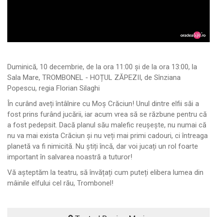
Duminică, 10 decembrie, de la ora 11:00 și de la ora 13:00, la
Sala Mare, TROMBONEL - HOȚUL ZĂPEZII, de Sînziana
Popescu, regia Florian Silaghi
În curând aveți întâlnire cu Moș Crăciun! Unul dintre elfii săi a
fost prins furând jucării, iar acum vrea să se răzbune pentru că
a fost pedepsit. Dacă planul său malefic reușește, nu numai că
nu va mai exista Crăciun și nu veți mai primi cadouri, ci întreaga
planetă va fi nimicită. Nu știți încă, dar voi jucați un rol foarte
important în salvarea noastră a tuturor!
Vă așteptăm la teatru, să învățați cum puteți elibera lumea din
mâinile elfului cel rău, Trombonel!