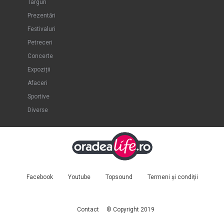
Târguri
Prezentări
Festivaluri
Petreceri
Concerte
Expoziții
Afaceri
Sportive
Diverse
Facebook
Youtube
Topsound
Termeni și condiții
Contact
© Copyright 2019