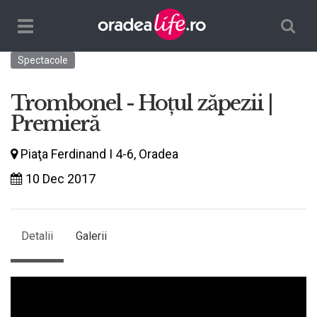
Căutare
TPL_ORADEALIFE_TOGGLE_NAVIGATION
Spectacole
Trombonel - Hoțul zăpezii |
Premieră
Piaţa Ferdinand I 4-6, Oradea
10 Dec 2017
Detalii
Galerii