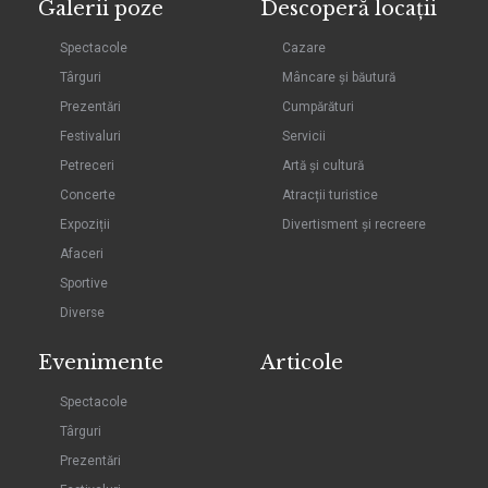
Galerii poze
Descoperă locații
Spectacole
Cazare
Târguri
Mâncare și băutură
Prezentări
Cumpărături
Festivaluri
Servicii
Petreceri
Artă și cultură
Concerte
Atracții turistice
Expoziții
Divertisment și recreere
Afaceri
Sportive
Diverse
Evenimente
Articole
Spectacole
Târguri
Prezentări