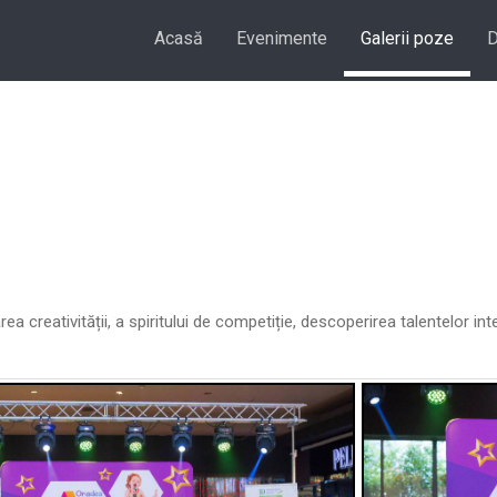
Acasă
Evenimente
Galerii poze
D
creativității, a spiritului de competiție, descoperirea talentelor inter