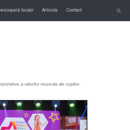
Căutare
escoperă locații
Articole
Contact
pretative, a valorilor muzicale ale copiilor.