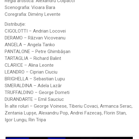
Regia artistică: Alexandru Colpacci
Scenografia: Vioara Bara
Coregrafia: Dimény Levente
Distribuție:
CIGOLOTTI – Andrian Locovei
DERAMO – Răzvan Vicoveanu
ANGELA – Angela Tanko
PANTALONE – Petre Ghimbășan
TARTAGLIA – Richard Balint
CLARICE – Alina Leonte
LEANDRO – Ciprian Ciuciu
BRIGHELLA – Sebastian Lupu
SMERALDINA – Adela Lazăr
TRUFFALDINO – George Dometi
DURANDARTE – Emil Sauciuc
În alte roluri – George Voinese, Tiberiu Covaci, Armanca Serac,
Zentania Lupșe, Alexandru Pop, Andrei Fazecaș, Florin Stan,
Igor Lungu, Rin Tripa