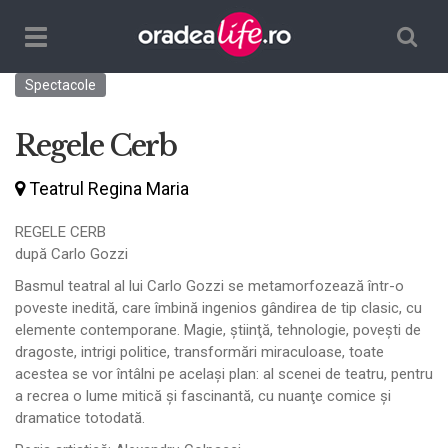
Căutare
TPL_ORADEALIFE_TOGGLE_NAVIGATION
Spectacole
Regele Cerb
Teatrul Regina Maria
REGELE CERB
după Carlo Gozzi
Basmul teatral al lui Carlo Gozzi se metamorfozează într-o
poveste inedită, care îmbină ingenios gândirea de tip clasic, cu
elemente contemporane. Magie, ştiinţă, tehnologie, poveşti de
dragoste, intrigi politice, transformări miraculoase, toate
acestea se vor întâlni pe acelaşi plan: al scenei de teatru, pentru
a recrea o lume mitică şi fascinantă, cu nuanţe comice şi
dramatice totodată.