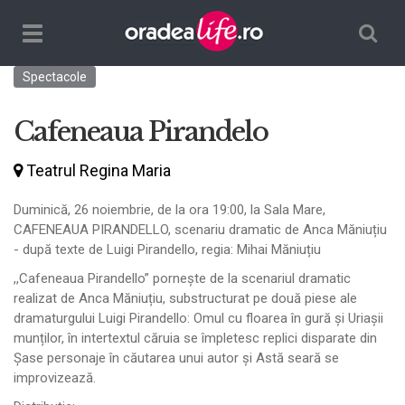
Căutare
TPL_ORADEALIFE_TOGGLE_NAVIGATION
Spectacole
Cafeneaua Pirandelo
Teatrul Regina Maria
Duminică, 26 noiembrie, de la ora 19:00, la Sala Mare,
CAFENEAUA PIRANDELLO, scenariu dramatic de Anca Măniuțiu
- după texte de Luigi Pirandello, regia: Mihai Măniuțiu
,,Cafeneaua Pirandello” pornește de la scenariul dramatic
realizat de Anca Măniuțiu, substructurat pe două piese ale
dramaturgului Luigi Pirandello: Omul cu floarea în gură și Uriașii
munților, în intertextul căruia se împletesc replici disparate din
Șase personaje în căutarea unui autor și Astă seară se
improvizează.