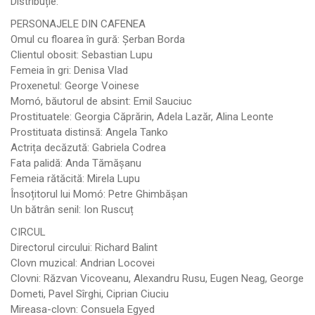
Distribuție:
PERSONAJELE DIN CAFENEA
Omul cu floarea în gură: Șerban Borda
Clientul obosit: Sebastian Lupu
Femeia în gri: Denisa Vlad
Proxenetul: George Voinese
Momó, băutorul de absint: Emil Sauciuc
Prostituatele: Georgia Căprărin, Adela Lazăr, Alina Leonte
Prostituata distinsă: Angela Tanko
Actrița decăzută: Gabriela Codrea
Fata palidă: Anda Tămășanu
Femeia rătăcită: Mirela Lupu
Însoțitorul lui Momó: Petre Ghimbășan
Un bătrân senil: Ion Ruscuț
CIRCUL
Directorul circului: Richard Balint
Clovn muzical: Andrian Locovei
Clovni: Răzvan Vicoveanu, Alexandru Rusu, Eugen Neag, George
Dometi, Pavel Sîrghi, Ciprian Ciuciu
Mireasa-clovn: Consuela Egyed