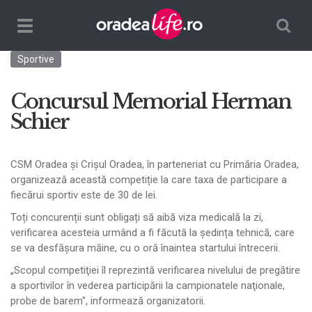
Căutare
TPL_ORADEALIFE_TOGGLE_NAVIGATION
Sportive
Concursul Memorial Herman
Schier
CSM Oradea și Crișul Oradea, în parteneriat cu Primăria Oradea,
organizează această competiție la care taxa de participare a
fiecărui sportiv este de 30 de lei.
Toți concurenții sunt obligați să aibă viza medicală la zi,
verificarea acesteia urmând a fi făcută la ședința tehnică, care
se va desfășura măine, cu o oră înaintea startului întrecerii.
„Scopul competiţiei îl reprezintă verificarea nivelului de pregătire
a sportivilor în vederea participării la campionatele naţionale,
probe de barem", informează organizatorii.