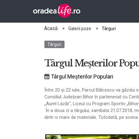
Acasă
Galerii poze
Târguri
Târguri
Târgul Meşterilor Popul
Târgul Meşterilor Populari
Între 20 şi 22 iulie, Parcul Bălcescu va găzdui 
Consiliul Judeţean Bihor în parteneriat cu Cen
„Aurel Lazăr”, Liceul cu Program Sportiv „Bihorul
În a doua zi a târgului, sambata 21.07.2018, m
dintr-o mare de materiale. Totodată, pe scena