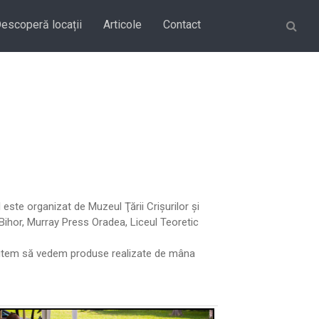
Căutare
escoperă locații
Articole
Contact
 este organizat de Muzeul Ţării Crişurilor şi
Bihor, Murray Press Oradea, Liceul Teoretic
g putem să vedem produse realizate de mâna