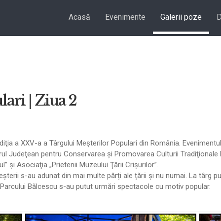
Acasă
Evenimente
Galerii poze
D
ari | Ziua 2
ediţia a XXV-a a Târgului Meşterilor Populari din România. Evenimentul
trul Judeţean pentru Conservarea şi Promovarea Culturii Tradiţionale 
” şi Asociaţia „Prietenii Muzeului Ţării Crişurilor”.
eșterii s-au adunat din mai multe părți ale țării și nu numai. La târ
 Parcului Bălcescu s-au putut urmări spectacole cu motiv popular.