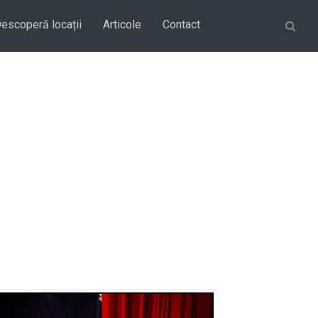
Căutare
escoperă locații
Articole
Contact