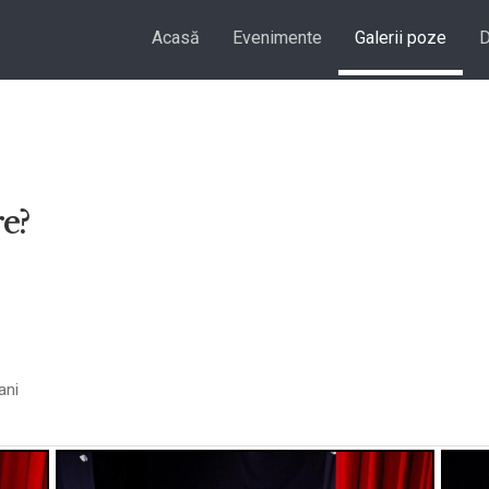
Acasă
Evenimente
Galerii poze
D
e?
ani