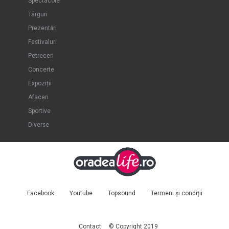
Spectacole
Târguri
Prezentări
Festivaluri
Petreceri
Concerte
Expoziții
Afaceri
Sportive
Diverse
Facebook
Youtube
Topsound
Termeni și condiții
Contact
© Copyright 2019