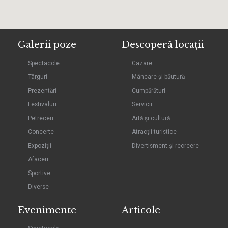
Galerii poze
Descoperă locații
Spectacole
Cazare
Târguri
Mâncare și băutură
Prezentări
Cumpărături
Festivaluri
Servicii
Petreceri
Artă și cultură
Concerte
Atracții turistice
Expoziții
Divertisment și recreere
Afaceri
Sportive
Diverse
Evenimente
Articole