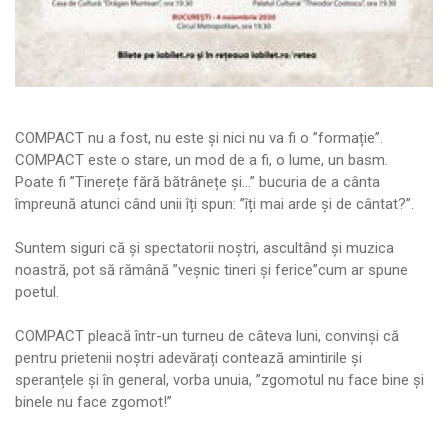
COMPACT nu a fost, nu este și nici nu va fi o ”formație”.
COMPACT este o stare, un mod de a fi, o lume, un basm.
Poate fi ”Tinerețe fără bătrânețe și…” bucuria de a cânta
împreună atunci când unii îți spun: ”îți mai arde și de cântat?”.
Suntem siguri că și spectatorii noștri, ascultând și muzica
noastră, pot să rămână ”veșnic tineri și ferice”cum ar spune
poetul.
COMPACT pleacă într-un turneu de câteva luni, convinși că
pentru prietenii noștri adevărați contează amintirile și
speranțele și în general, vorba unuia, ”zgomotul nu face bine și
binele nu face zgomot!”