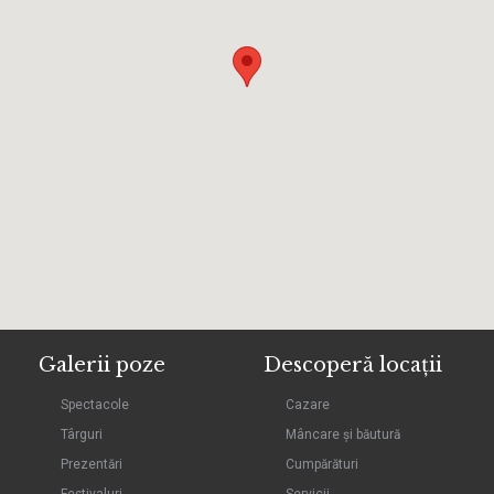
Galerii poze
Descoperă locații
Spectacole
Cazare
Târguri
Mâncare și băutură
Prezentări
Cumpărături
Festivaluri
Servicii