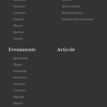
Petreceri
Artă și cultură
Concerte
Atracții turistice
Expoziții
Divertisment și recreere
Afaceri
Sportive
Diverse
Evenimente
Articole
Spectacole
Târguri
Prezentări
Festivaluri
Petreceri
Concerte
Expoziții
Afaceri