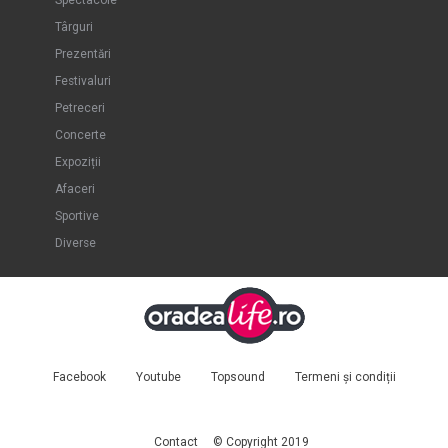
Spectacole
Târguri
Prezentări
Festivaluri
Petreceri
Concerte
Expoziții
Afaceri
Sportive
Diverse
Facebook
Youtube
Topsound
Termeni și condiții
Contact
© Copyright 2019