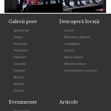
Galerii poze
Descoperă locații
Spectacole
Cazare
Târguri
Mâncare și băutură
Prezentări
Cumpărături
Festivaluri
Servicii
Petreceri
Artă și cultură
Concerte
Atracții turistice
Expoziții
Divertisment și recreere
Afaceri
Sportive
Diverse
Evenimente
Articole